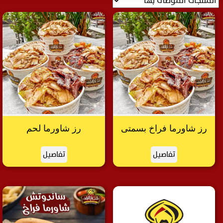
رز شاورما فراخ بسمتى
رز شاورما لحم
تفاصيل
تفاصيل