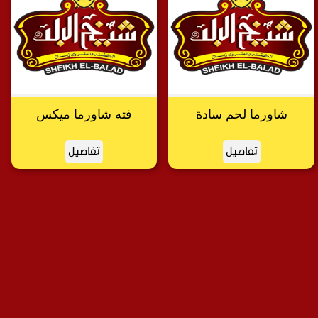
شاورما لحم سادة
فته شاورما ميكس
تفاصيل
تفاصيل