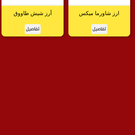
ارز شاورما ميكس
أرز شيش طاووق
تفاصيل
تفاصيل